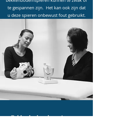
bekkenbodemspieren kunnen te zwak of
te gespannen zijn. Het kan ook zijn dat
u deze spieren onbewust fout gebruikt.
Bekkenbodemtherapie omvat
verschillende behandelmethodes.