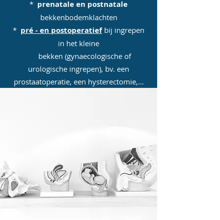
*
prenatale en postnatale
bekkenbodemklachten
*
pré - en postoperatief
bij ingrepen
in het kleine
bekken (gynaecologische of
urologische ingrepen), bv. een
prostaatoperatie, een hysterectomie,...