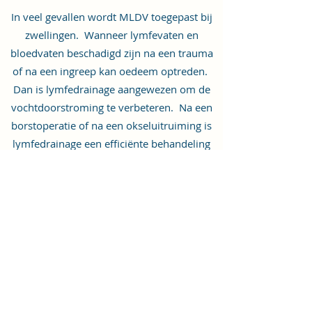
In veel gevallen wordt MLDV toegepast bij
zwellingen. Wanneer lymfevaten en
bloedvaten beschadigd zijn na een trauma
of na een ingreep kan oedeem optreden.
Dan is lymfedrainage aangewezen om de
vochtdoorstroming te verbeteren. Na een
borstoperatie of na een okseluitruiming is
lymfedrainage een efficiënte behandeling
om de vochtophopingen ter hoogte van de
arm, oksel of borstregio te verminderen.
Lymfedrainage wordt ook toegepast bij
sinusitis, hoofdpijn en migraine.
MLDV werkt in op het parasympatisch
zenuwstelsel en heeft een positieve invloed
op klachten als gevolg van stress.